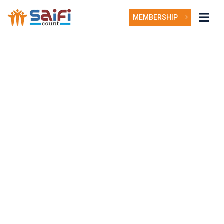
MEMBERSHIP
A Aventura Aviária que
Paga – Desafie o casino
Chicken Road e alcance
o Ovo Dourado com
retorno de 98% ao
jogador e níveis de