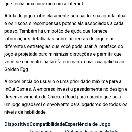
que tenha uma conexão com a internet.
A tela do jogo exibe claramente seu saldo, sua aposta atual
e os riscos e recompensas potenciais associados a cada
passo. Também há um botão de ajuda que fornece
informações detalhadas sobre as regras do jogo e as
diferentes estratégias que você pode usar. A interface do
jogo é projetada para minimizar distrações e permitir que
você se concentre na tarefa em mãos: guiar sua galinha ao
Golden Egg.
A experiência do usuário é uma prioridade máxima para a
InOut Games. A empresa investiu pesadamente no design e
desenvolvimento de Chicken Road para garantir que seja
um jogo agradável e envolvente para jogadores de todos os
níveis de habilidade.
Dispositivo
Compatibilidade
Experiência de Jogo
Totalmente
Gráficos de alta qualidade,