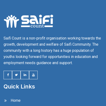
Saifi Count is a non-profit organisation working towards the
growth, development and welfare of Saifi Community. The
community with a long history has a huge population of
youths looking forward for opportunities in education and
employment needs guidance and support.
Quick Links
Home