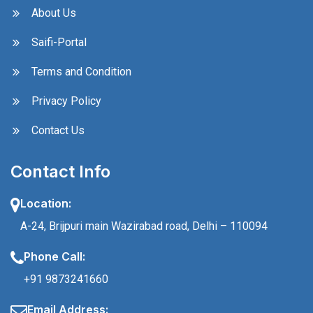
About Us
Saifi-Portal
Terms and Condition
Privacy Policy
Contact Us
Contact Info
Location:
A-24, Brijpuri main Wazirabad road, Delhi – 110094
Phone Call:
+91 9873241660
Email Address: