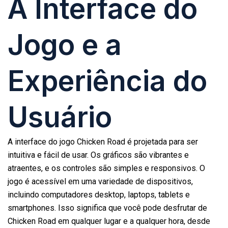
A Interface do
Jogo e a
Experiência do
Usuário
A interface do jogo Chicken Road é projetada para ser
intuitiva e fácil de usar. Os gráficos são vibrantes e
atraentes, e os controles são simples e responsivos. O
jogo é acessível em uma variedade de dispositivos,
incluindo computadores desktop, laptops, tablets e
smartphones. Isso significa que você pode desfrutar de
Chicken Road em qualquer lugar e a qualquer hora, desde