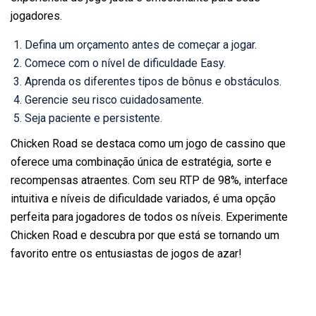
jogadores.
Defina um orçamento antes de começar a jogar.
Comece com o nível de dificuldade Easy.
Aprenda os diferentes tipos de bônus e obstáculos.
Gerencie seu risco cuidadosamente.
Seja paciente e persistente.
Chicken Road se destaca como um jogo de cassino que
oferece uma combinação única de estratégia, sorte e
recompensas atraentes. Com seu RTP de 98%, interface
intuitiva e níveis de dificuldade variados, é uma opção
perfeita para jogadores de todos os níveis. Experimente
Chicken Road e descubra por que está se tornando um
favorito entre os entusiastas de jogos de azar!