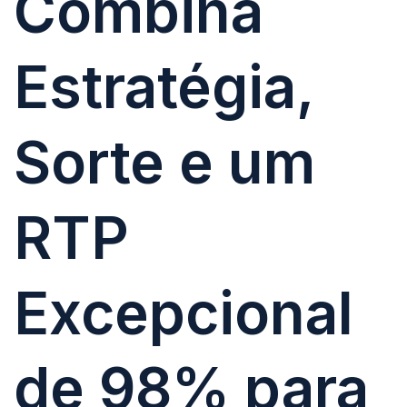
Combina
Estratégia,
Sorte e um
RTP
Excepcional
de 98% para