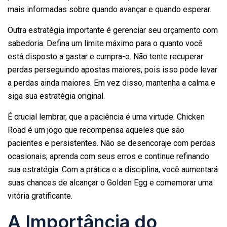
mais informadas sobre quando avançar e quando esperar.
Outra estratégia importante é gerenciar seu orçamento com
sabedoria. Defina um limite máximo para o quanto você
está disposto a gastar e cumpra-o. Não tente recuperar
perdas perseguindo apostas maiores, pois isso pode levar
a perdas ainda maiores. Em vez disso, mantenha a calma e
siga sua estratégia original.
É crucial lembrar, que a paciência é uma virtude. Chicken
Road é um jogo que recompensa aqueles que são
pacientes e persistentes. Não se desencoraje com perdas
ocasionais; aprenda com seus erros e continue refinando
sua estratégia. Com a prática e a disciplina, você aumentará
suas chances de alcançar o Golden Egg e comemorar uma
vitória gratificante.
A Importância do