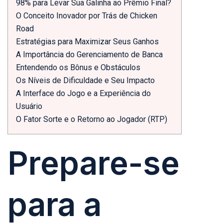
98% para Levar Sua Galinha ao Prêmio Final?
O Conceito Inovador por Trás de Chicken
Road
Estratégias para Maximizar Seus Ganhos
A Importância do Gerenciamento de Banca
Entendendo os Bônus e Obstáculos
Os Níveis de Dificuldade e Seu Impacto
A Interface do Jogo e a Experiência do
Usuário
O Fator Sorte e o Retorno ao Jogador (RTP)
Prepare-se
para a