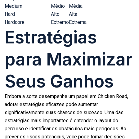
Medium
Médio
Média
Hard
Alto
Alta
Hardcore
Extremo
Extrema
Estratégias
para Maximizar
Seus Ganhos
Embora a sorte desempenhe um papel em Chicken Road,
adotar estratégias eficazes pode aumentar
significativamente suas chances de sucesso. Uma das
estratégias mais importantes é entender o layout do
percurso e identificar os obstáculos mais perigosos. Ao
prever os riscos potenciais, você pode tomar decisões