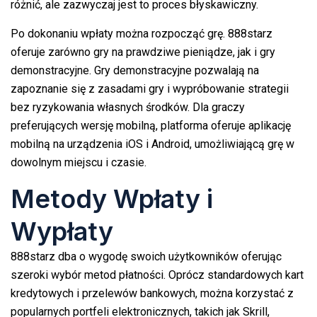
różnić, ale zazwyczaj jest to proces błyskawiczny.
Po dokonaniu wpłaty można rozpocząć grę. 888starz
oferuje zarówno gry na prawdziwe pieniądze, jak i gry
demonstracyjne. Gry demonstracyjne pozwalają na
zapoznanie się z zasadami gry i wypróbowanie strategii
bez ryzykowania własnych środków. Dla graczy
preferujących wersję mobilną, platforma oferuje aplikację
mobilną na urządzenia iOS i Android, umożliwiającą grę w
dowolnym miejscu i czasie.
Metody Wpłaty i
Wypłaty
888starz dba o wygodę swoich użytkowników oferując
szeroki wybór metod płatności. Oprócz standardowych kart
kredytowych i przelewów bankowych, można korzystać z
popularnych portfeli elektronicznych, takich jak Skrill,