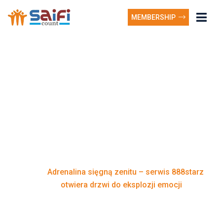
MEMBERSHIP
Adrenalina sięgną
zenitu – serwis
888starz otwiera drzwi
do eksplozji emocji
Adrenalina sięgną zenitu – serwis 888starz
Home
otwiera drzwi do eksplozji emocji