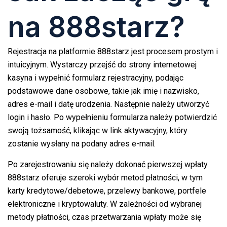
na 888starz?
Rejestracja na platformie 888starz jest procesem prostym i
intuicyjnym. Wystarczy przejść do strony internetowej
kasyna i wypełnić formularz rejestracyjny, podając
podstawowe dane osobowe, takie jak imię i nazwisko,
adres e-mail i datę urodzenia. Następnie należy utworzyć
login i hasło. Po wypełnieniu formularza należy potwierdzić
swoją tożsamość, klikając w link aktywacyjny, który
zostanie wysłany na podany adres e-mail.
Po zarejestrowaniu się należy dokonać pierwszej wpłaty.
888starz oferuje szeroki wybór metod płatności, w tym
karty kredytowe/debetowe, przelewy bankowe, portfele
elektroniczne i kryptowaluty. W zależności od wybranej
metody płatności, czas przetwarzania wpłaty może się