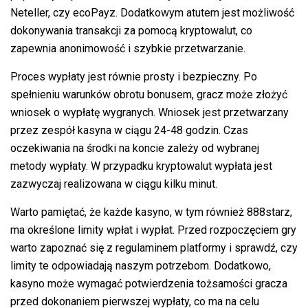
Neteller, czy ecoPayz. Dodatkowym atutem jest możliwość
dokonywania transakcji za pomocą kryptowalut, co
zapewnia anonimowość i szybkie przetwarzanie.
Proces wypłaty jest równie prosty i bezpieczny. Po
spełnieniu warunków obrotu bonusem, gracz może złożyć
wniosek o wypłatę wygranych. Wniosek jest przetwarzany
przez zespół kasyna w ciągu 24-48 godzin. Czas
oczekiwania na środki na koncie zależy od wybranej
metody wypłaty. W przypadku kryptowalut wypłata jest
zazwyczaj realizowana w ciągu kilku minut.
Warto pamiętać, że każde kasyno, w tym również 888starz,
ma określone limity wpłat i wypłat. Przed rozpoczęciem gry
warto zapoznać się z regulaminem platformy i sprawdź, czy
limity te odpowiadają naszym potrzebom. Dodatkowo,
kasyno może wymagać potwierdzenia tożsamości gracza
przed dokonaniem pierwszej wypłaty, co ma na celu