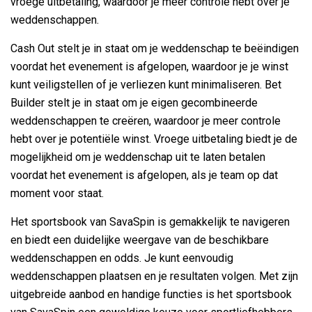
vroege uitbetaling, waardoor je meer controle hebt over je
weddenschappen.
Cash Out stelt je in staat om je weddenschap te beëindigen
voordat het evenement is afgelopen, waardoor je je winst
kunt veiligstellen of je verliezen kunt minimaliseren. Bet
Builder stelt je in staat om je eigen gecombineerde
weddenschappen te creëren, waardoor je meer controle
hebt over je potentiële winst. Vroege uitbetaling biedt je de
mogelijkheid om je weddenschap uit te laten betalen
voordat het evenement is afgelopen, als je team op dat
moment voor staat.
Het sportsbook van SavaSpin is gemakkelijk te navigeren
en biedt een duidelijke weergave van de beschikbare
weddenschappen en odds. Je kunt eenvoudig
weddenschappen plaatsen en je resultaten volgen. Met zijn
uitgebreide aanbod en handige functies is het sportsbook