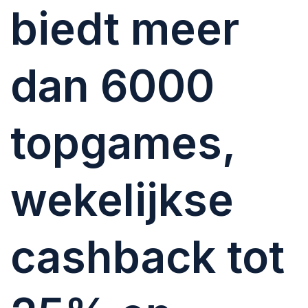
biedt meer
dan 6000
topgames,
wekelijkse
cashback tot