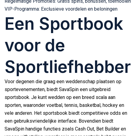
Regelmatige Promoties: Gratis spins, bonussen, toernooien
VIP-Programma: Exclusieve voordelen en beloningen
Een Sportbook
voor de
Sportliefhebber
Voor degenen die graag een weddenschap plaatsen op
sportevenementen, biedt SavaSpin een uitgebreid
sportsbook. Je kunt wedden op een breed scala aan
sporten, waaronder voetbal, tennis, basketbal, hockey en
vele anderen. Het sportsbook biedt competitieve odds en
een gebruiksvriendelijke interface. Bovendien biedt
SavaSpin handige functies zoals Cash Out, Bet Builder en