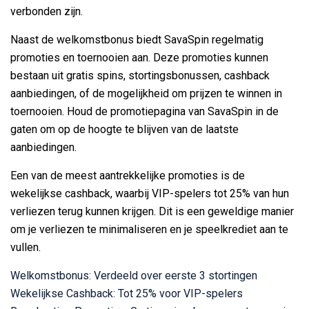
verbonden zijn.
Naast de welkomstbonus biedt SavaSpin regelmatig
promoties en toernooien aan. Deze promoties kunnen
bestaan uit gratis spins, stortingsbonussen, cashback
aanbiedingen, of de mogelijkheid om prijzen te winnen in
toernooien. Houd de promotiepagina van SavaSpin in de
gaten om op de hoogte te blijven van de laatste
aanbiedingen.
Een van de meest aantrekkelijke promoties is de
wekelijkse cashback, waarbij VIP-spelers tot 25% van hun
verliezen terug kunnen krijgen. Dit is een geweldige manier
om je verliezen te minimaliseren en je speelkrediet aan te
vullen.
Welkomstbonus: Verdeeld over eerste 3 stortingen
Wekelijkse Cashback: Tot 25% voor VIP-spelers