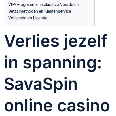
VIP-Programma: Exclusieve Voordelen
Betaalmethoden en Klantenservice
Veiligheid en Licentie
Verlies jezelf
in spanning:
SavaSpin
online casino