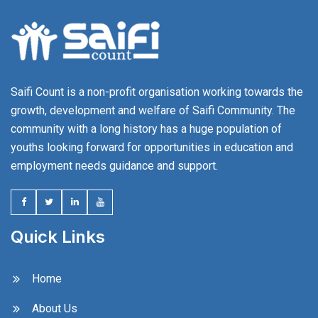
Saifi Count is a non-profit organisation working towards the
growth, development and welfare of Saifi Community. The
community with a long history has a huge population of
youths looking forward for opportunities in education and
employment needs guidance and support.
Quick Links
Home
About Us