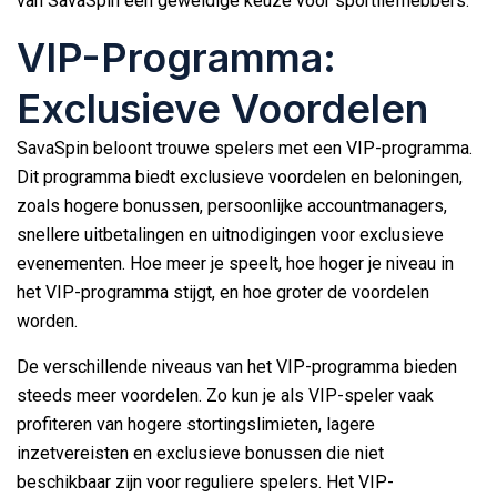
van SavaSpin een geweldige keuze voor sportliefhebbers.
VIP-Programma:
Exclusieve Voordelen
SavaSpin beloont trouwe spelers met een VIP-programma.
Dit programma biedt exclusieve voordelen en beloningen,
zoals hogere bonussen, persoonlijke accountmanagers,
snellere uitbetalingen en uitnodigingen voor exclusieve
evenementen. Hoe meer je speelt, hoe hoger je niveau in
het VIP-programma stijgt, en hoe groter de voordelen
worden.
De verschillende niveaus van het VIP-programma bieden
steeds meer voordelen. Zo kun je als VIP-speler vaak
profiteren van hogere stortingslimieten, lagere
inzetvereisten en exclusieve bonussen die niet
beschikbaar zijn voor reguliere spelers. Het VIP-