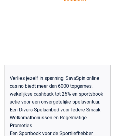
Verlies jezelf in spanning: SavaSpin online
casino biedt meer dan 6000 topgames,
wekelijkse cashback tot 25% en sportsbook
actie voor een onvergetelijke spelavontuur.
Een Divers Spelaanbod voor Iedere Smaak
Welkomstbonussen en Regelmatige
Promoties
Een Sportbook voor de Sportliefhebber