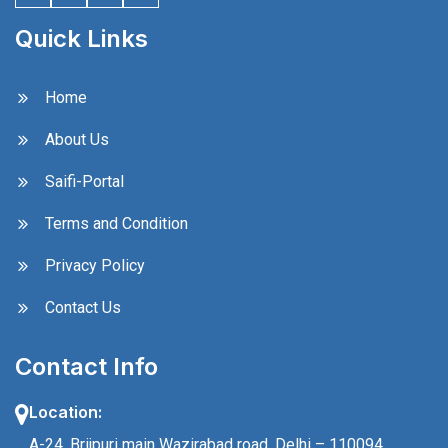
Quick Links
Home
About Us
Saifi-Portal
Terms and Condition
Privacy Policy
Contact Us
Contact Info
Location:
A-24, Brijpuri main Wazirabad road, Delhi – 110094