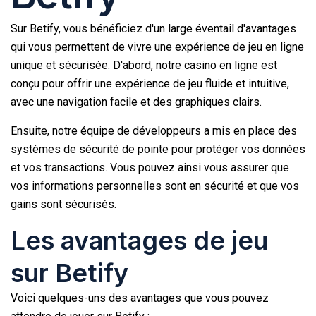
Sur Betify, vous bénéficiez d'un large éventail d'avantages
qui vous permettent de vivre une expérience de jeu en ligne
unique et sécurisée. D'abord, notre casino en ligne est
conçu pour offrir une expérience de jeu fluide et intuitive,
avec une navigation facile et des graphiques clairs.
Ensuite, notre équipe de développeurs a mis en place des
systèmes de sécurité de pointe pour protéger vos données
et vos transactions. Vous pouvez ainsi vous assurer que
vos informations personnelles sont en sécurité et que vos
gains sont sécurisés.
Les avantages de jeu
sur Betify
Voici quelques-uns des avantages que vous pouvez