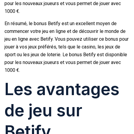
pour les nouveaux joueurs et vous permet de jouer avec
1000 €.
En résumé, le bonus Betify est un excellent moyen de
commencer votre jeu en ligne et de découvrir le monde de
jeu en ligne avec Betify. Vous pouvez utiliser ce bonus pour
jouer à vos jeux préférés, tels que le casino, les jeux de
sport ou les jeux de loterie. Le bonus Betify est disponible
pour les nouveaux joueurs et vous permet de jouer avec
1000 €.
Les avantages
de jeu sur
Betify