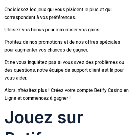
Choisissez les jeux qui vous plaisent le plus et qui
correspondent à vos préférences.
Utilisez vos bonus pour maximiser vos gains.
Profitez de nos promotions et de nos offres spéciales
pour augmenter vos chances de gagner.
Et ne vous inquiétez pas si vous avez des problèmes ou
des questions, notre équipe de support client est là pour
vous aider.
Alors, n'hésitez plus ! Créez votre compte Betify Casino en
Ligne et commencez à gagner !
Jouez sur