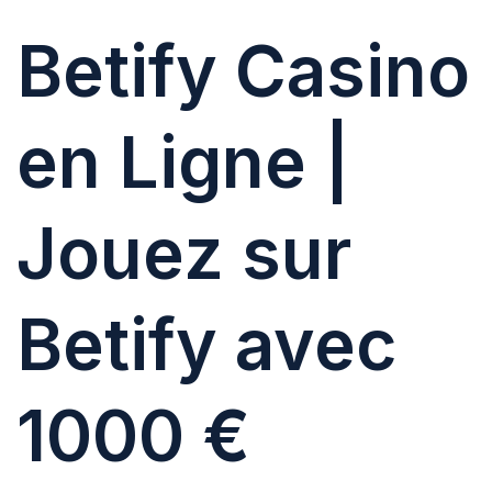
Betify Casino
en Ligne |
Jouez sur
Betify avec
1000 €