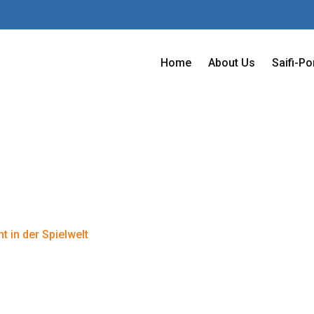
Home
About Us
Saifi-Po
 Historische Py
lt
 in der Spielwelt