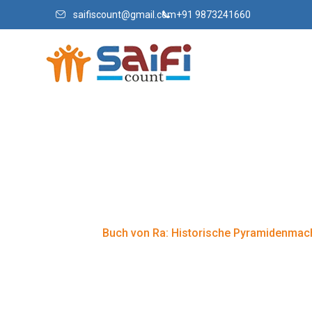
saifiscount@gmail.com
+91 9873241660
Buch von Ra:
in der Spielwe
Home
Buch von Ra: Historische Pyramidenmacht