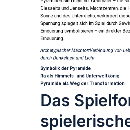
Pyramiden sind nicht nur Grabmäler – sie s
Diesseits und Jenseits, Machtzentren, die H
Sonne und des Unterreichs, verkörpert diese 
Spannung spiegelt sich im Spiel durch Gewi
Erneuerung
symbolisieren
– ein direkter Be
Erneuerung.
Archetypischer Machtort
Verbindung von Leb
durch Dunkelheit und Licht
Symbolik der Pyramide
Ra als Himmels- und Unterweltkönig
Pyramide als Weg der Transformation
Das Spielfo
spielerisch