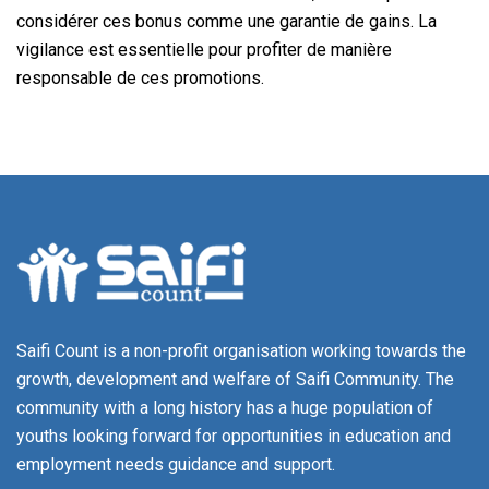
considérer ces bonus comme une garantie de gains. La
vigilance est essentielle pour profiter de manière
responsable de ces promotions.
Saifi Count is a non-profit organisation working towards the
growth, development and welfare of Saifi Community. The
community with a long history has a huge population of
youths looking forward for opportunities in education and
employment needs guidance and support.