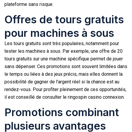
plateforme sans risque.
Offres de tours gratuits
pour machines à sous
Les tours gratuits sont très populaires, notamment pour
tester les machines à sous. Par exemple, une offre de 20
tours gratuits sur une machine spécifique permet de jouer
sans dépenser. Ces promotions sont souvent limitées dans
le temps ou liées à des jeux précis, mais elles donnent la
possibilité de gagner de l’argent réel si la chance est au
rendez-vous. Pour profiter pleinement de ces opportunités,
il est conseillé de consulter le
ringospin casino connexion
.
Promotions combinant
plusieurs avantages