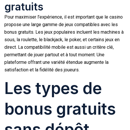
gratuits
Pour maximiser l’expérience, il est important que le casino
propose une large gamme de jeux compatibles avec les
bonus gratuits. Les jeux populaires incluent les machines à
sous, la roulette, le blackjack, le poker, et certains jeux en
direct. La compatibilité mobile est aussi un critère clé,
permettant de jouer partout et à tout moment. Une
plateforme offrant une variété étendue augmente la
satisfaction et la fidélité des joueurs.
Les types de
bonus gratuits
sans dépôt