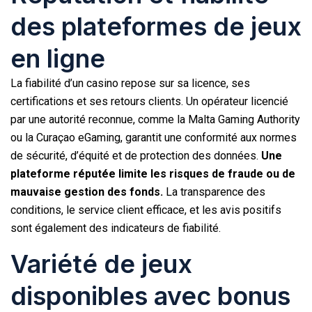
des plateformes de jeux
en ligne
La fiabilité d’un casino repose sur sa licence, ses
certifications et ses retours clients. Un opérateur licencié
par une autorité reconnue, comme la Malta Gaming Authority
ou la Curaçao eGaming, garantit une conformité aux normes
de sécurité, d’équité et de protection des données.
Une
plateforme réputée limite les risques de fraude ou de
mauvaise gestion des fonds.
La transparence des
conditions, le service client efficace, et les avis positifs
sont également des indicateurs de fiabilité.
Variété de jeux
disponibles avec bonus