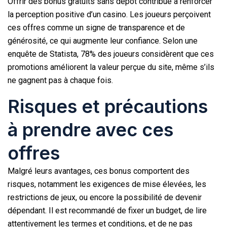
Offrir des bonus gratuits sans dépôt contribue à renforcer
la perception positive d’un casino. Les joueurs perçoivent
ces offres comme un signe de transparence et de
générosité, ce qui augmente leur confiance. Selon une
enquête de Statista, 78% des joueurs considèrent que ces
promotions améliorent la valeur perçue du site, même s’ils
ne gagnent pas à chaque fois.
Risques et précautions
à prendre avec ces
offres
Malgré leurs avantages, ces bonus comportent des
risques, notamment les exigences de mise élevées, les
restrictions de jeux, ou encore la possibilité de devenir
dépendant. Il est recommandé de fixer un budget, de lire
attentivement les termes et conditions, et de ne pas