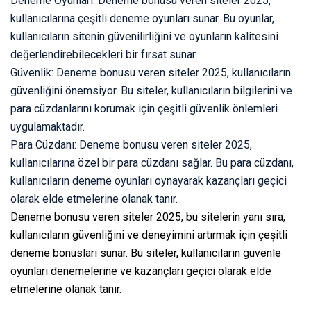
Deneme Oyunları: Deneme bonusu veren siteler 2025,
kullanıcılarına çeşitli deneme oyunları sunar. Bu oyunlar,
kullanıcıların sitenin güvenilirliğini ve oyunların kalitesini
değerlendirebilecekleri bir fırsat sunar.
Güvenlik: Deneme bonusu veren siteler 2025, kullanıcıların
güvenliğini önemsiyor. Bu siteler, kullanıcıların bilgilerini ve
para cüzdanlarını korumak için çeşitli güvenlik önlemleri
uygulamaktadır.
Para Cüzdanı: Deneme bonusu veren siteler 2025,
kullanıcılarına özel bir para cüzdanı sağlar. Bu para cüzdanı,
kullanıcıların deneme oyunları oynayarak kazançları geçici
olarak elde etmelerine olanak tanır.
Deneme bonusu veren siteler 2025, bu sitelerin yanı sıra,
kullanıcıların güvenliğini ve deneyimini artırmak için çeşitli
deneme bonusları sunar. Bu siteler, kullanıcıların güvenle
oyunları denemelerine ve kazançları geçici olarak elde
etmelerine olanak tanır.