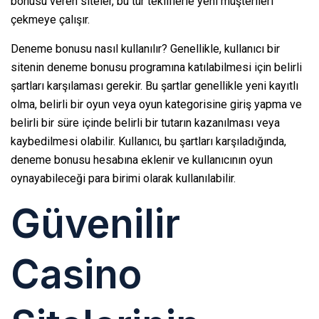
bonusu veren siteler, bu tür tekliflerle yeni müşterileri
çekmeye çalışır.
Deneme bonusu nasıl kullanılır? Genellikle, kullanıcı bir
sitenin deneme bonusu programına katılabilmesi için belirli
şartları karşılaması gerekir. Bu şartlar genellikle yeni kayıtlı
olma, belirli bir oyun veya oyun kategorisine giriş yapma ve
belirli bir süre içinde belirli bir tutarın kazanılması veya
kaybedilmesi olabilir. Kullanıcı, bu şartları karşıladığında,
deneme bonusu hesabına eklenir ve kullanıcının oyun
oynayabileceği para birimi olarak kullanılabilir.
Güvenilir
Casino