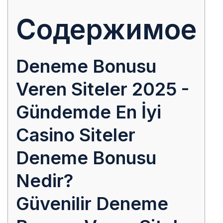
Содержимое
Deneme Bonusu
Veren Siteler 2025 -
Gündemde En İyi
Casino Siteler
Deneme Bonusu
Nedir?
Güvenilir Deneme