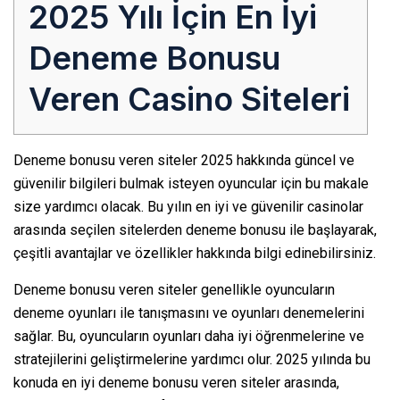
2025 Yılı İçin En İyi
Deneme Bonusu
Veren Casino Siteleri
Deneme bonusu veren siteler 2025 hakkında güncel ve
güvenilir bilgileri bulmak isteyen oyuncular için bu makale
size yardımcı olacak. Bu yılın en iyi ve güvenilir casinolar
arasında seçilen sitelerden deneme bonusu ile başlayarak,
çeşitli avantajlar ve özellikler hakkında bilgi edinebilirsiniz.
Deneme bonusu veren siteler genellikle oyuncuların
deneme oyunları ile tanışmasını ve oyunları denemelerini
sağlar. Bu, oyuncuların oyunları daha iyi öğrenmelerine ve
stratejilerini geliştirmelerine yardımcı olur. 2025 yılında bu
konuda en iyi deneme bonusu veren siteler arasında,