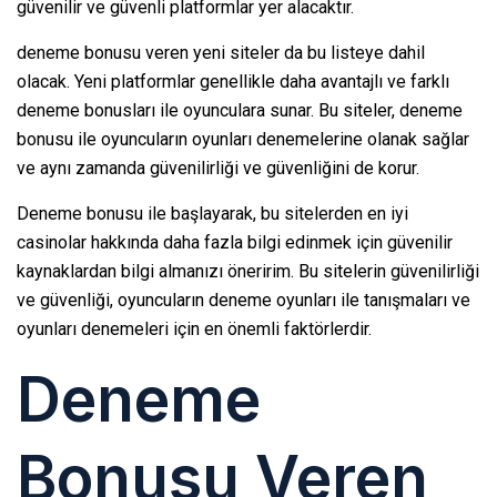
güvenilir ve güvenli platformlar yer alacaktır.
deneme bonusu veren yeni siteler
da bu listeye dahil
olacak. Yeni platformlar genellikle daha avantajlı ve farklı
deneme bonusları ile oyunculara sunar. Bu siteler, deneme
bonusu ile oyuncuların oyunları denemelerine olanak sağlar
ve aynı zamanda güvenilirliği ve güvenliğini de korur.
Deneme bonusu ile başlayarak, bu sitelerden en iyi
casinolar hakkında daha fazla bilgi edinmek için güvenilir
kaynaklardan bilgi almanızı öneririm. Bu sitelerin güvenilirliği
ve güvenliği, oyuncuların deneme oyunları ile tanışmaları ve
oyunları denemeleri için en önemli faktörlerdir.
Deneme
Bonusu Veren