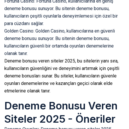
Fortuna Casino: Fortuna Casino, kullanıcılarına en geniş
deneme bonusu sunuyor. Bu sitenin deneme bonusu,
kullanıcıların çeşitli oyunlarla deneyimlemesi için özel bir
para cüzdanı sağlar.
Golden Casino: Golden Casino, kullanıcılarına en güvenli
deneme bonusu sunuyor. Bu sitenin deneme bonusu,
kullanıcıların güvenli bir ortamda oyunları denemelerine
olanak tanır.
Deneme bonusu veren siteler 2025, bu sitelerin yanı sıra,
kullanıcıların güvenliğini ve deneyimini artırmak için çeşitli
deneme bonusları sunar. Bu siteler, kullanıcıların güvenle
oyunları denemelerine ve kazançları geçici olarak elde
etmelerine olanak tanır.
Deneme Bonusu Veren
Siteler 2025 - Öneriler