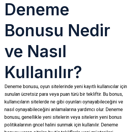
Deneme
Bonusu Nedir
ve Nasıl
Kullanılır?
Deneme bonusu, oyun sitelerinde yeni kayıtlı kullanıcılar için
sunulan ücretsiz para veya puan türü bir tekliftir. Bu bonus,
kullanıcıların sitelerde ne gibi oyunları oynayabileceğini ve
nasıl oynayabileceğini anlamalarına yardımcı olur. Deneme
bonusu, genellikle yeni sitelerin veya sitelerin yeni bonus
politikalarının gncel halini sunmak için kullanılır. Deneme