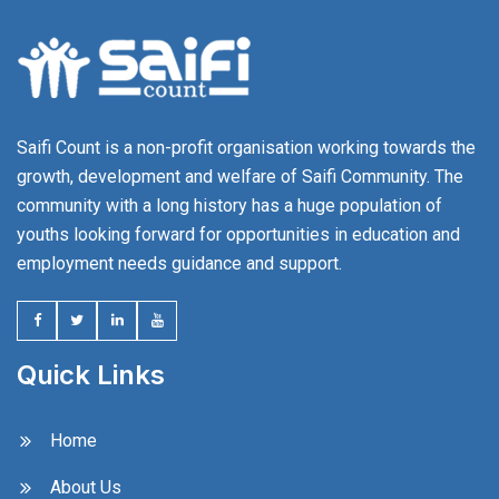
Saifi Count is a non-profit organisation working towards the
growth, development and welfare of Saifi Community. The
community with a long history has a huge population of
youths looking forward for opportunities in education and
employment needs guidance and support.
Quick Links
Home
About Us