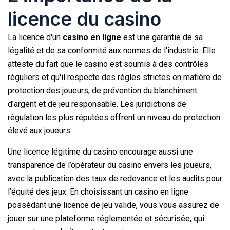
licence du casino
La licence d'un
casino en ligne
est une garantie de sa
légalité et de sa conformité aux normes de l'industrie. Elle
atteste du fait que le casino est soumis à des contrôles
réguliers et qu'il respecte des règles strictes en matière de
protection des joueurs, de prévention du blanchiment
d'argent et de jeu responsable. Les juridictions de
régulation les plus réputées offrent un niveau de protection
élevé aux joueurs.
Une licence légitime du casino encourage aussi une
transparence de l’opérateur du casino envers les joueurs,
avec la publication des taux de redevance et les audits pour
l’équité des jeux. En choisissant un casino en ligne
possédant une licence de jeu valide, vous vous assurez de
jouer sur une plateforme réglementée et sécurisée, qui