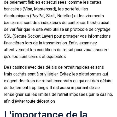
de paiement fiables et sécurisées, comme les cartes
bancaires (Visa, Mastercard), les portefeuilles
électroniques (PayPal, Skrill, Neteller) et les virements
bancaires, sont des indicateurs de confiance. Il est crucial
de vérifier que le site web utilise un protocole de cryptage
SSL (Secure Socket Layer) pour protéger vos informations
financières lors de la transmission. Enfin, examinez
attentivement les conditions de retrait pour vous assurer
qu'elles sont claires et équitables.
Des casinos avec des délais de retrait rapides et sans
frais cachés sont à privilégier. Évitez les plateformes qui
exigent des frais de retrait excessifs ou qui ont des délais
de traitement trop longs. Il est aussi important de se
renseigner sur les limites de retrait imposées par le casino,
afin d'éviter toute déception.
L'importance de la