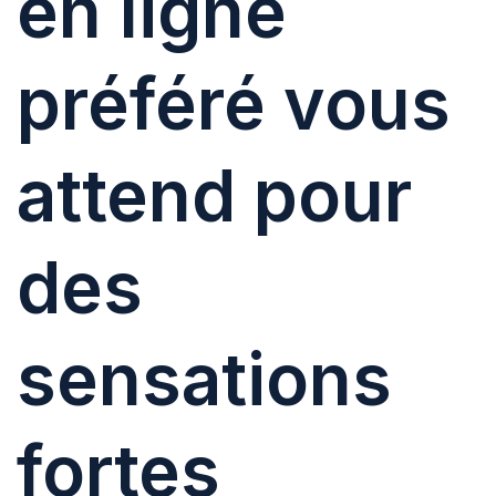
en ligne
préféré vous
attend pour
des
sensations
fortes