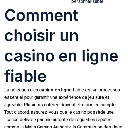
personnalisable
Comment
choisir un
casino en ligne
fiable
La sélection d'un
casino en ligne
fiable est un processus
essentiel pour garantir une expérience de jeu sûre et
agréable. Plusieurs critères doivent être pris en compte.
Tout d'abord, assurez-vous que le casino possède une
licence délivrée par une autorité de régulation réputée,
comme la Malta Gaming Authority, la Commission des Jeux