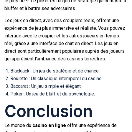
le plus de 9. Le poker est un jeu de stratégie qui consiste à
bluffer et à battre ses adversaires.
Les jeux en direct, avec des croupiers réels, offrent une
expérience de jeu plus immersive et réaliste. Vous pouvez
interagir avec le croupier et les autres joueurs en temps
réel, grâce à une interface de chat en direct. Les jeux en
direct sont particulièrement populaires auprès des joueurs
qui apprécient l'ambiance des casinos terrestres.
Blackjack : Un jeu de stratégie et de chance.
Roulette : Un classique intemporel du casino.
Baccarat : Un jeu simple et élégant.
Poker : Un jeu de bluff et de psychologie.
Conclusion
Le monde du
casino en ligne
offre une expérience de