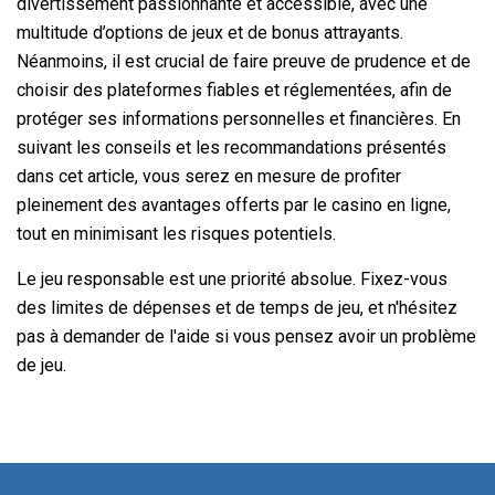
divertissement passionnante et accessible, avec une
multitude d’options de jeux et de bonus attrayants.
Néanmoins, il est crucial de faire preuve de prudence et de
choisir des plateformes fiables et réglementées, afin de
protéger ses informations personnelles et financières. En
suivant les conseils et les recommandations présentés
dans cet article, vous serez en mesure de profiter
pleinement des avantages offerts par le casino en ligne,
tout en minimisant les risques potentiels.
Le jeu responsable est une priorité absolue. Fixez-vous
des limites de dépenses et de temps de jeu, et n'hésitez
pas à demander de l'aide si vous pensez avoir un problème
de jeu.