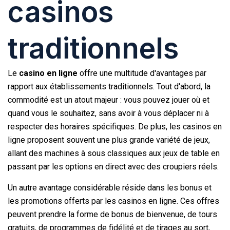
casinos
traditionnels
Le
casino en ligne
offre une multitude d'avantages par
rapport aux établissements traditionnels. Tout d'abord, la
commodité est un atout majeur : vous pouvez jouer où et
quand vous le souhaitez, sans avoir à vous déplacer ni à
respecter des horaires spécifiques. De plus, les casinos en
ligne proposent souvent une plus grande variété de jeux,
allant des machines à sous classiques aux jeux de table en
passant par les options en direct avec des croupiers réels.
Un autre avantage considérable réside dans les bonus et
les promotions offerts par les casinos en ligne. Ces offres
peuvent prendre la forme de bonus de bienvenue, de tours
gratuits, de programmes de fidélité et de tirages au sort,