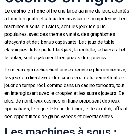
Le
casino en ligne
offre une large gamme de jeux, adaptés
à tous les goûts et à tous les niveaux de compétence. Les
machines à sous, ou slots, sont les jeux les plus
populaires, avec des thèmes variés, des graphismes
attrayants et des bonus captivants. Les jeux de table
classiques, tels que le blackjack, la roulette, le baccarat et
le poker, sont également très prisés des joueurs.
Pour ceux qui recherchent une expérience plus immersive,
les jeux en direct avec des croupiers réels permettent de
jouer en temps réel, comme dans un casino terrestre, tout
en interagissant avec le croupier et les autres joueurs. De
plus, de nombreux casinos en ligne proposent des jeux
spécialisés, tels que le keno, le bingo, et le scratch, offrant
des opportunités de gains variées et divertissantes.
Les machines à sous :