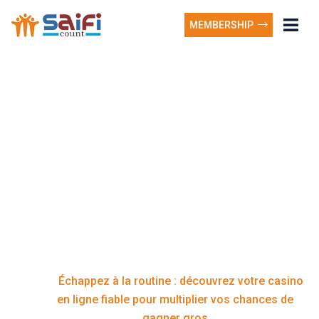
MEMBERSHIP
Échappez à la routine :
découvrez votre casino
en ligne fiable pour
multiplier vos chances
de gagner gros
Échappez à la routine : découvrez votre casino
Home
en ligne fiable pour multiplier vos chances de
gagner gros