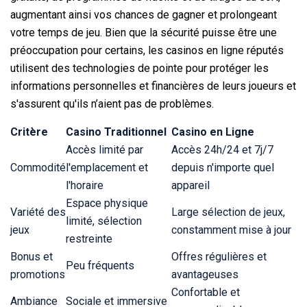
augmentant ainsi vos chances de gagner et prolongeant
votre temps de jeu. Bien que la sécurité puisse être une
préoccupation pour certains, les casinos en ligne réputés
utilisent des technologies de pointe pour protéger les
informations personnelles et financières de leurs joueurs et
s'assurent qu'ils n’aient pas de problèmes.
Critère
Casino Traditionnel
Casino en Ligne
Accès limité par
Accès 24h/24 et 7j/7
Commodité
l'emplacement et
depuis n'importe quel
l'horaire
appareil
Espace physique
Variété des
Large sélection de jeux,
limité, sélection
jeux
constamment mise à jour
restreinte
Bonus et
Offres régulières et
Peu fréquents
promotions
avantageuses
Confortable et
Ambiance
Sociale et immersive