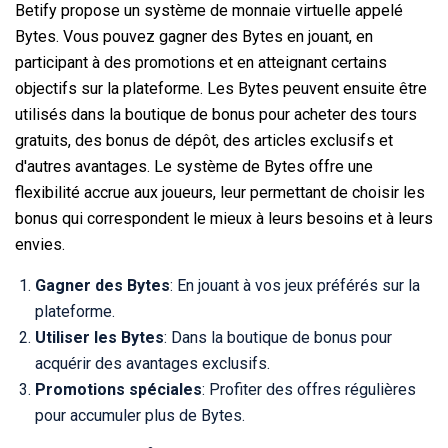
Betify propose un système de monnaie virtuelle appelé
Bytes. Vous pouvez gagner des Bytes en jouant, en
participant à des promotions et en atteignant certains
objectifs sur la plateforme. Les Bytes peuvent ensuite être
utilisés dans la boutique de bonus pour acheter des tours
gratuits, des bonus de dépôt, des articles exclusifs et
d'autres avantages. Le système de Bytes offre une
flexibilité accrue aux joueurs, leur permettant de choisir les
bonus qui correspondent le mieux à leurs besoins et à leurs
envies.
Gagner des Bytes
: En jouant à vos jeux préférés sur la
plateforme.
Utiliser les Bytes
: Dans la boutique de bonus pour
acquérir des avantages exclusifs.
Promotions spéciales
: Profiter des offres régulières
pour accumuler plus de Bytes.