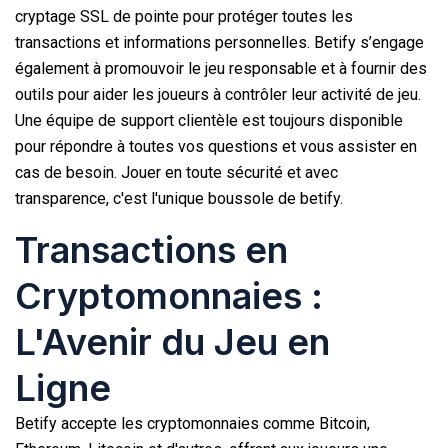
cryptage SSL de pointe pour protéger toutes les
transactions et informations personnelles. Betify s’engage
également à promouvoir le jeu responsable et à fournir des
outils pour aider les joueurs à contrôler leur activité de jeu.
Une équipe de support clientèle est toujours disponible
pour répondre à toutes vos questions et vous assister en
cas de besoin. Jouer en toute sécurité et avec
transparence, c'est l'unique boussole de betify.
Transactions en
Cryptomonnaies :
L'Avenir du Jeu en
Ligne
Betify accepte les cryptomonnaies comme Bitcoin,