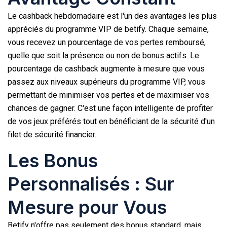
Le cashback hebdomadaire est l'un des avantages les plus
appréciés du programme VIP de betify. Chaque semaine,
vous recevez un pourcentage de vos pertes remboursé,
quelle que soit la présence ou non de bonus actifs. Le
pourcentage de cashback augmente à mesure que vous
passez aux niveaux supérieurs du programme VIP, vous
permettant de minimiser vos pertes et de maximiser vos
chances de gagner. C'est une façon intelligente de profiter
de vos jeux préférés tout en bénéficiant de la sécurité d'un
filet de sécurité financier.
Les Bonus
Personnalisés : Sur
Mesure pour Vous
Betify n'offre pas seulement des bonus standard, mais