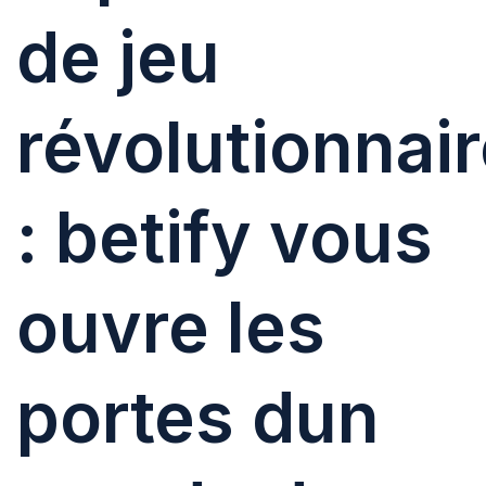
de jeu
révolutionnai
: betify vous
ouvre les
portes dun