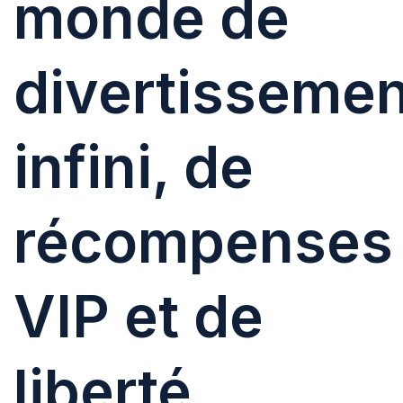
monde de
divertissemen
infini, de
récompenses
VIP et de
liberté