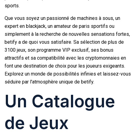
sports.
Que vous soyez un passionné de machines à sous, un
expert en blackjack, un amateur de paris sportifs ou
simplement à la recherche de nouvelles sensations fortes,
betify a de quoi vous satisfaire. Sa sélection de plus de
3100 jeux, son programme VIP exclusif, ses bonus
attractifs et sa compatibilité avec les cryptomonnaies en
font une destination de choix pour les joueurs exigeants.
Explorez un monde de possibilités infinies et laissez-vous
séduire par l'atmosphère unique de betify.
Un Catalogue
de Jeux