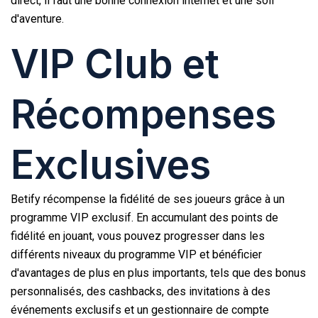
direct, il faut une bonne connexion internet et une soif
d'aventure.
VIP Club et
Récompenses
Exclusives
Betify récompense la fidélité de ses joueurs grâce à un
programme VIP exclusif. En accumulant des points de
fidélité en jouant, vous pouvez progresser dans les
différents niveaux du programme VIP et bénéficier
d'avantages de plus en plus importants, tels que des bonus
personnalisés, des cashbacks, des invitations à des
événements exclusifs et un gestionnaire de compte