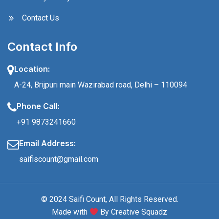
Contact Us
Contact Info
Location:
A-24, Brijpuri main Wazirabad road, Delhi – 110094
Phone Call:
+91 9873241660
Email Address:
saifiscount@gmail.com
© 2024 Saifi Count, All Rights Reserved.
Made with
By Creative Squadz