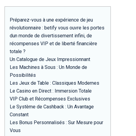
Préparez-vous à une expérience de jeu
révolutionnaire : betify vous ouvre les portes
dun monde de divertissement infini, de
récompenses VIP et de liberté financière
totale ?
Un Catalogue de Jeux Impressionnant
Les Machines à Sous : Un Monde de
Possibilités
Les Jeux de Table : Classiques Modernes
Le Casino en Direct : Immersion Totale
VIP Club et Récompenses Exclusives
Le Système de Cashback : Un Avantage
Constant
Les Bonus Personnalisés : Sur Mesure pour
Vous