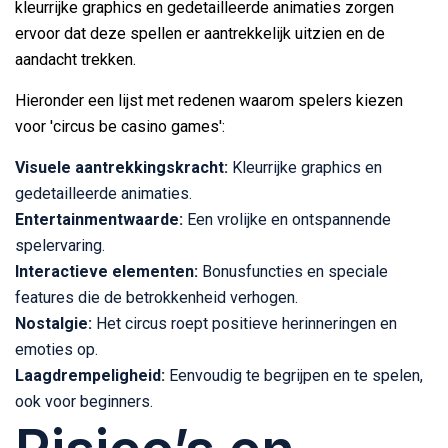
kleurrijke graphics en gedetailleerde animaties zorgen
ervoor dat deze spellen er aantrekkelijk uitzien en de
aandacht trekken.
Hieronder een lijst met redenen waarom spelers kiezen
voor 'circus be casino games':
Visuele aantrekkingskracht:
Kleurrijke graphics en
gedetailleerde animaties.
Entertainmentwaarde:
Een vrolijke en ontspannende
spelervaring.
Interactieve elementen:
Bonusfuncties en speciale
features die de betrokkenheid verhogen.
Nostalgie:
Het circus roept positieve herinneringen en
emoties op.
Laagdrempeligheid:
Eenvoudig te begrijpen en te spelen,
ook voor beginners.