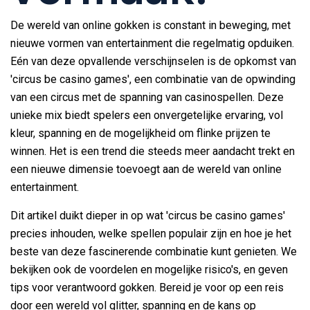
De wereld van online gokken is constant in beweging, met
nieuwe vormen van entertainment die regelmatig opduiken.
Eén van deze opvallende verschijnselen is de opkomst van
'circus be casino games', een combinatie van de opwinding
van een circus met de spanning van casinospellen. Deze
unieke mix biedt spelers een onvergetelijke ervaring, vol
kleur, spanning en de mogelijkheid om flinke prijzen te
winnen. Het is een trend die steeds meer aandacht trekt en
een nieuwe dimensie toevoegt aan de wereld van online
entertainment.
Dit artikel duikt dieper in op wat '
circus be casino games
'
precies inhouden, welke spellen populair zijn en hoe je het
beste van deze fascinerende combinatie kunt genieten. We
bekijken ook de voordelen en mogelijke risico's, en geven
tips voor verantwoord gokken. Bereid je voor op een reis
door een wereld vol glitter, spanning en de kans op