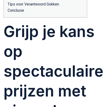
Tips voor Verantwoord Gokken
Conclusie
Grijp je kans
op
spectaculaire
prijzen met