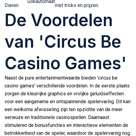
Gokautomaat
Dieren
met tricks en prijzen.
De Voordelen
van 'Circus Be
Casino Games'
Naast de pure entertainmentwaarde bieden 'circus be
casino games' verschillende voordelen. In de eerste plaats
zorgen de kleurrijke graphics en vrolijke geluidseffecten
voor een aangename en ontspannende spelervaring. Dit kan
een welkome afwisseling zijn ten opzichte van de meer
serieuze en traditionele casinospellen. Daarnaast
stimuleren de bonusfuncties en interactieve elementen de
betrokkenheid van de speler, waardoor de spelervaring nog