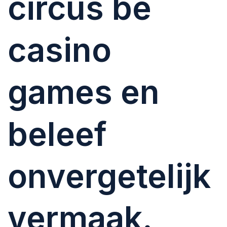
circus be
casino
games en
beleef
onvergetelijk
vermaak.