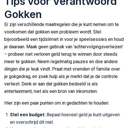
Tips voor Verantwoord
Gokken
Er zijn verschillende maatregelen die je kunt nemen om te
voorkomen dat gokken een probleem wordt. Stel
bijvoorbeeld een tijdslimiet in voor je speelsessies en houd
je daaraan. Maak geen gebruik van 'achtervolgingsverliezen'
– probeer niet verloren geld terug te winnen door steeds
meer te gokken. Neem regelmatig pauzes en doe andere
dingen die je leuk vindt. Praat met vrienden of familie over
je gokgedrag, en zoek hulp als je merkt dat je de controle
verliest. Denk er aan dat gokken bedoeld is als
entertainment, niet als een bron van inkomsten.
Hier zijn een paar punten om in gedachten te houden:
Stel een budget:
Bepaal hoeveel geld je kunt uitgeven
en overschrijd dit niet.