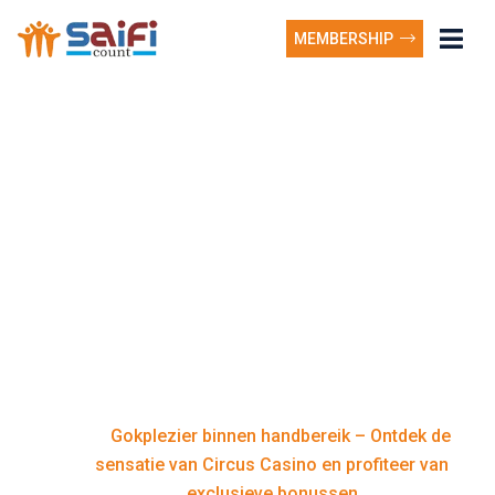
MEMBERSHIP
Gokplezier binnen
handbereik – Ontdek de
sensatie van Circus
Casino en profiteer van
exclusieve bonussen
Gokplezier binnen handbereik – Ontdek de
Home
sensatie van Circus Casino en profiteer van
exclusieve bonussen