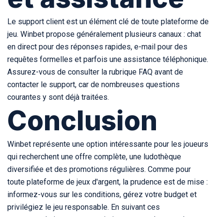
Le support client est un élément clé de toute plateforme de
jeu. Winbet propose généralement plusieurs canaux : chat
en direct pour des réponses rapides, e-mail pour des
requêtes formelles et parfois une assistance téléphonique.
Assurez-vous de consulter la rubrique FAQ avant de
contacter le support, car de nombreuses questions
courantes y sont déjà traitées.
Conclusion
Winbet représente une option intéressante pour les joueurs
qui recherchent une offre complète, une ludothèque
diversifiée et des promotions régulières. Comme pour
toute plateforme de jeux d'argent, la prudence est de mise :
informez-vous sur les conditions, gérez votre budget et
privilégiez le jeu responsable. En suivant ces