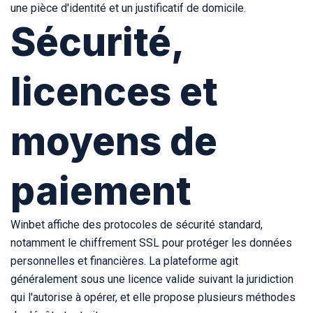
une pièce d'identité et un justificatif de domicile.
Sécurité,
licences et
moyens de
paiement
Winbet affiche des protocoles de sécurité standard,
notamment le chiffrement SSL pour protéger les données
personnelles et financières. La plateforme agit
généralement sous une licence valide suivant la juridiction
qui l'autorise à opérer, et elle propose plusieurs méthodes