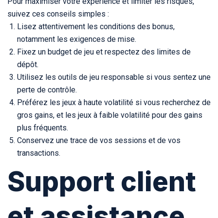
Pour maximiser votre expérience et limiter les risques,
suivez ces conseils simples :
Lisez attentivement les conditions des bonus,
notamment les exigences de mise.
Fixez un budget de jeu et respectez des limites de
dépôt.
Utilisez les outils de jeu responsable si vous sentez une
perte de contrôle.
Préférez les jeux à haute volatilité si vous recherchez de
gros gains, et les jeux à faible volatilité pour des gains
plus fréquents.
Conservez une trace de vos sessions et de vos
transactions.
Support client
et assistance