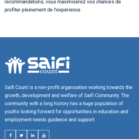
recommandations, vous maximiserez vos chances de
profiter pleinement de l'expérience.
Saifi Count is a non-profit organisation working towards the
growth, development and welfare of Saifi Community. The
community with a long history has a huge population of
youths looking forward for opportunities in education and
employment needs guidance and support.