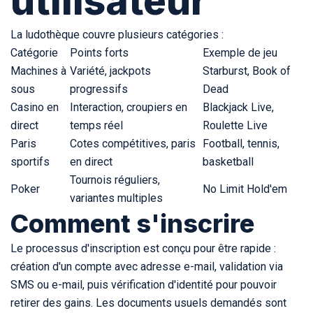
utilisateur
La ludothèque couvre plusieurs catégories :
Catégorie
Points forts
Exemple de jeu
Machines à
Variété, jackpots
Starburst, Book of
sous
progressifs
Dead
Casino en
Interaction, croupiers en
Blackjack Live,
direct
temps réel
Roulette Live
Paris
Cotes compétitives, paris
Football, tennis,
sportifs
en direct
basketball
Tournois réguliers,
Poker
No Limit Hold'em
variantes multiples
Comment s'inscrire
Le processus d'inscription est conçu pour être rapide :
création d'un compte avec adresse e-mail, validation via
SMS ou e-mail, puis vérification d'identité pour pouvoir
retirer des gains. Les documents usuels demandés sont