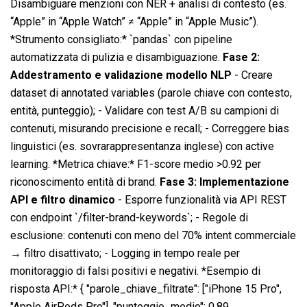
Disambiguare menzioni con NER + analisi di contesto (es.
“Apple” in “Apple Watch” ≠ “Apple” in “Apple Music”).
*Strumento consigliato:* `pandas` con pipeline
automatizzata di pulizia e disambiguazione.
Fase 2:
Addestramento e validazione modello NLP
- Creare
dataset di annotated variables (parole chiave con contesto,
entità, punteggio); - Validare con test A/B su campioni di
contenuti, misurando precisione e recall; - Correggere bias
linguistici (es. sovrarappresentanza inglese) con active
learning. *Metrica chiave:* F1-score medio >0.92 per
riconoscimento entità di brand.
Fase 3: Implementazione
API e filtro dinamico
- Esporre funzionalità via API REST
con endpoint `/filter-brand-keywords`; - Regole di
esclusione: contenuti con meno del 70% intent commerciale
→ filtro disattivato; - Logging in tempo reale per
monitoraggio di falsi positivi e negativi. *Esempio di
risposta API:* { "parole_chiave_filtrate": ["iPhone 15 Pro",
"Apple AirPods Pro"], "punteggio_medio": 0.89,