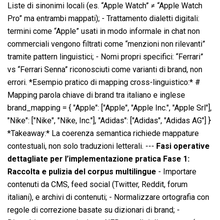
Liste di sinonimi locali (es. “Apple Watch” ≠ “Apple Watch
Pro” ma entrambi mappati); - Trattamento dialetti digitali:
termini come “Apple” usati in modo informale in chat non
commerciali vengono filtrati come “menzioni non rilevanti”
tramite pattern linguistici; - Nomi propri specifici: “Ferrari”
vs “Ferrari Senna” riconosciuti come varianti di brand, non
errori. *Esempio pratico di mapping cross-linguistico:* #
Mapping parola chiave di brand tra italiano e inglese
brand_mapping = { "Apple": ["Apple", "Apple Inc.", "Apple Srl"],
"Nike": ["Nike", "Nike, Inc."], "Adidas": ["Adidas", "Adidas AG"] }
*Takeaway:* La coerenza semantica richiede mappature
contestuali, non solo traduzioni letterali. ---
Fasi operative
dettagliate per l’implementazione pratica
Fase 1:
Raccolta e pulizia del corpus multilingue
- Importare
contenuti da CMS, feed social (Twitter, Reddit, forum
italiani), e archivi di contenuti; - Normalizzare ortografia con
regole di correzione basate su dizionari di brand; -