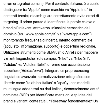
errori ortografici comuni). Per il contesto italiano, è cruciale
distinguere tra “Apple” come marchio vs “Apple Inc.” in
contesti tecnici; disambiguare correttamente evita errori di
targeting. Il primo passo è identificare le parole chiave di
brand più rilevanti attraverso un’analisi semantica del
dominio (es. `www.apple.com/it` vs `www.apple.com`),
monitorando frequenza di ricerca, intento commerciale
(acquisto, informazione, supporto) e copertura regionale.
Utilizzare strumenti come SEMrush o Ahrefs per mappare
varianti linguistiche: ad esempio, “Nike” vs “Nike Srl”,
“Adidas” vs “Adidas Italia”, o forme con accentazione
specifica (`Adidas’orva`). Integrare un preprocessing
linguistico avanzato: normalizzazione ortografica con
librerie come `textblob-italian` o `spaCy` con modelli
multilingue addestrati su dati italiani; riconoscimento entità
nominate (NER) per identificare menzioni esplicite del
brand e varianti contestuali. *Takeaway fondamentale:* Un