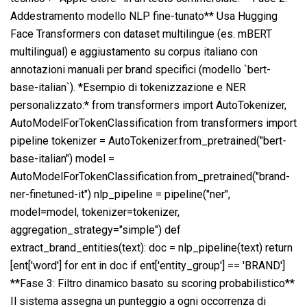
Addestramento modello NLP fine-tunato** Usa Hugging
Face Transformers con dataset multilingue (es. mBERT
multilingual) e aggiustamento su corpus italiano con
annotazioni manuali per brand specifici (modello `bert-
base-italian`). *Esempio di tokenizzazione e NER
personalizzato:* from transformers import AutoTokenizer,
AutoModelForTokenClassification from transformers import
pipeline tokenizer = AutoTokenizer.from_pretrained("bert-
base-italian") model =
AutoModelForTokenClassification.from_pretrained("brand-
ner-finetuned-it") nlp_pipeline = pipeline("ner",
model=model, tokenizer=tokenizer,
aggregation_strategy="simple") def
extract_brand_entities(text): doc = nlp_pipeline(text) return
[ent['word'] for ent in doc if ent['entity_group'] == 'BRAND']
**Fase 3: Filtro dinamico basato su scoring probabilistico**
Il sistema assegna un punteggio a ogni occorrenza di