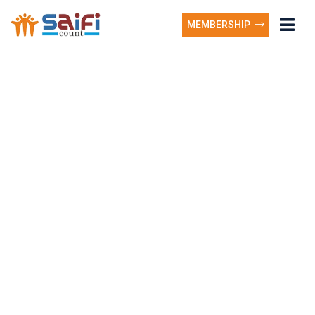
MEMBERSHIP
Implementazione del
Filtro Dinamico
Avanzato delle Parole
Chiave di Brand nel
Contenuto Multilingue
Italiano con AI: Una