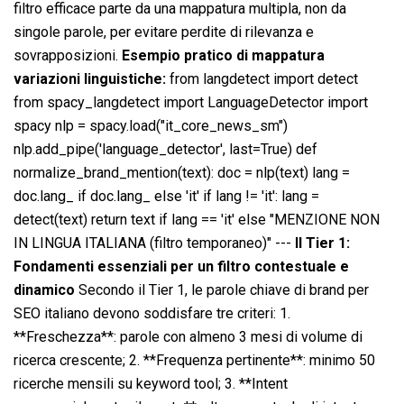
filtro efficace parte da una mappatura multipla, non da
singole parole, per evitare perdite di rilevanza e
sovrapposizioni.
Esempio pratico di mappatura
variazioni linguistiche:
from langdetect import detect
from spacy_langdetect import LanguageDetector import
spacy nlp = spacy.load("it_core_news_sm")
nlp.add_pipe('language_detector', last=True) def
normalize_brand_mention(text): doc = nlp(text) lang =
doc.lang_ if doc.lang_ else 'it' if lang != 'it': lang =
detect(text) return text if lang == 'it' else "MENZIONE NON
IN LINGUA ITALIANA (filtro temporaneo)" ---
Il Tier 1:
Fondamenti essenziali per un filtro contestuale e
dinamico
Secondo il Tier 1, le parole chiave di brand per
SEO italiano devono soddisfare tre criteri: 1.
**Freschezza**: parole con almeno 3 mesi di volume di
ricerca crescente; 2. **Frequenza pertinente**: minimo 50
ricerche mensili su keyword tool; 3. **Intent