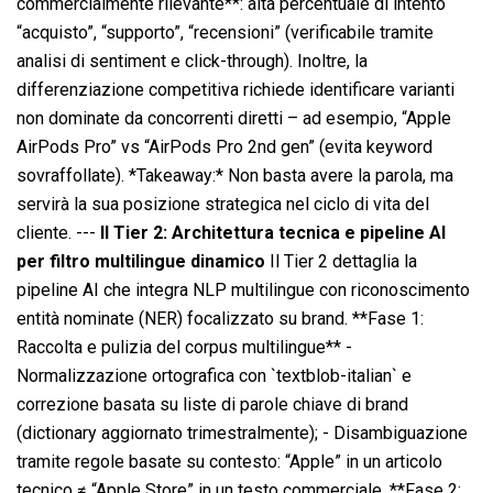
commercialmente rilevante**: alta percentuale di intento
“acquisto”, “supporto”, “recensioni” (verificabile tramite
analisi di sentiment e click-through). Inoltre, la
differenziazione competitiva richiede identificare varianti
non dominate da concorrenti diretti – ad esempio, “Apple
AirPods Pro” vs “AirPods Pro 2nd gen” (evita keyword
sovraffollate). *Takeaway:* Non basta avere la parola, ma
servirà la sua posizione strategica nel ciclo di vita del
cliente. ---
Il Tier 2: Architettura tecnica e pipeline AI
per filtro multilingue dinamico
Il Tier 2 dettaglia la
pipeline AI che integra NLP multilingue con riconoscimento
entità nominate (NER) focalizzato su brand. **Fase 1:
Raccolta e pulizia del corpus multilingue** -
Normalizzazione ortografica con `textblob-italian` e
correzione basata su liste di parole chiave di brand
(dictionary aggiornato trimestralmente); - Disambiguazione
tramite regole basate su contesto: “Apple” in un articolo
tecnico ≠ “Apple Store” in un testo commerciale. **Fase 2: