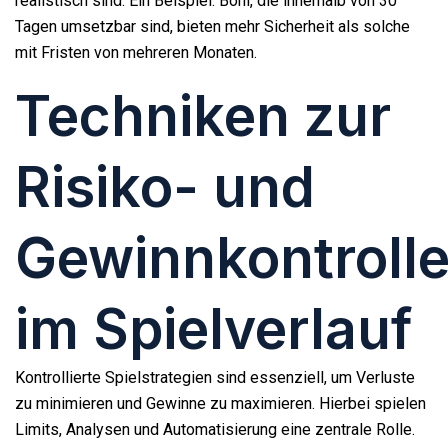
realistisch sind. Ein Beispiel: Boni, die innerhalb von 30
Tagen umsetzbar sind, bieten mehr Sicherheit als solche
mit Fristen von mehreren Monaten.
Techniken zur
Risiko- und
Gewinnkontroll
im Spielverlauf
Kontrollierte Spielstrategien sind essenziell, um Verluste
zu minimieren und Gewinne zu maximieren. Hierbei spielen
Limits, Analysen und Automatisierung eine zentrale Rolle.