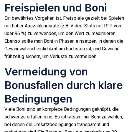
Freispielen und Boni
Ein bewährtes Vorgehen ist, Freispiele gezielt bei Spielen
mit hoher Auszahlungsrate (z.B. Video-Slots mit RTP von
über 96 %) zu verwenden, um den Wert zu maximieren.
Ebenso sollte man Boni in Phasen einsetzen, in denen die
Gewinnwahrscheinlichkeit am höchsten ist, und Gewinne
frühzeitig sichern, um Verluste zu vermeiden.
Vermeidung von
Bonusfallen durch klare
Bedingungen
Viele Boni sind an komplexe Bedingungen geknüpft, die
schwer zu erfüllen sind. Es ist ratsam, nur Boni zu wählen,
bei denen die Umsatzbedingungen transparent und