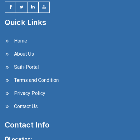
Quick Links
Home
About Us
Saifi-Portal
Terms and Condition
Privacy Policy
Contact Us
Contact Info
Location: