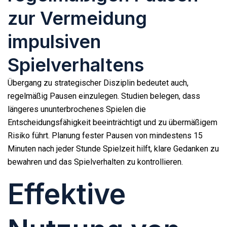
zur Vermeidung
impulsiven
Spielverhaltens
Übergang zu strategischer Disziplin bedeutet auch,
regelmäßig Pausen einzulegen. Studien belegen, dass
längeres ununterbrochenes Spielen die
Entscheidungsfähigkeit beeinträchtigt und zu übermäßigem
Risiko führt. Planung fester Pausen von mindestens 15
Minuten nach jeder Stunde Spielzeit hilft, klare Gedanken zu
bewahren und das Spielverhalten zu kontrollieren.
Effektive