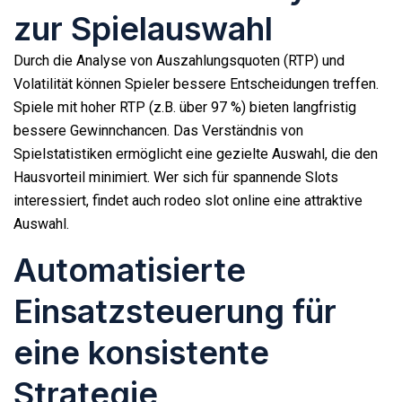
zur Spielauswahl
Durch die Analyse von Auszahlungsquoten (RTP) und
Volatilität können Spieler bessere Entscheidungen treffen.
Spiele mit hoher RTP (z.B. über 97 %) bieten langfristig
bessere Gewinnchancen. Das Verständnis von
Spielstatistiken ermöglicht eine gezielte Auswahl, die den
Hausvorteil minimiert. Wer sich für spannende Slots
interessiert, findet auch
rodeo slot online
eine attraktive
Auswahl.
Automatisierte
Einsatzsteuerung für
eine konsistente
Strategie