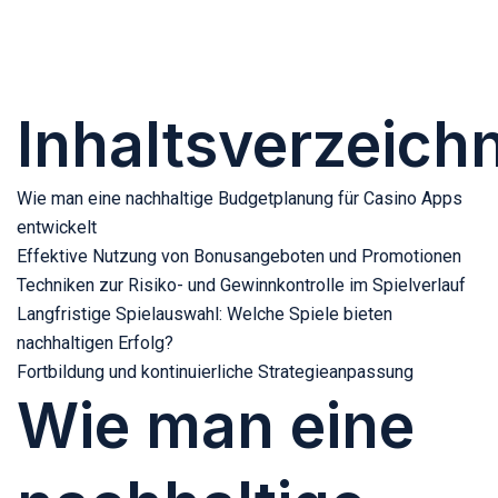
Inhaltsverzeichn
Wie man eine nachhaltige Budgetplanung für Casino Apps
entwickelt
Effektive Nutzung von Bonusangeboten und Promotionen
Techniken zur Risiko- und Gewinnkontrolle im Spielverlauf
Langfristige Spielauswahl: Welche Spiele bieten
nachhaltigen Erfolg?
Fortbildung und kontinuierliche Strategieanpassung
Wie man eine