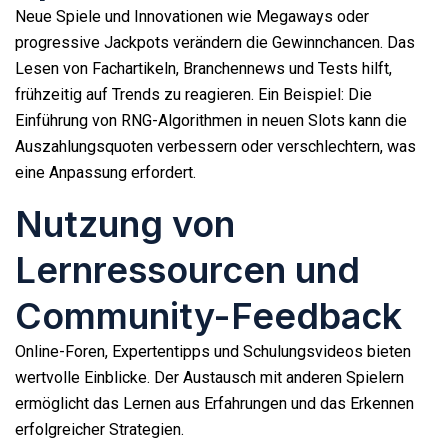
Neue Spiele und Innovationen wie Megaways oder
progressive Jackpots verändern die Gewinnchancen. Das
Lesen von Fachartikeln, Branchennews und Tests hilft,
frühzeitig auf Trends zu reagieren. Ein Beispiel: Die
Einführung von RNG-Algorithmen in neuen Slots kann die
Auszahlungsquoten verbessern oder verschlechtern, was
eine Anpassung erfordert.
Nutzung von
Lernressourcen und
Community-Feedback
Online-Foren, Expertentipps und Schulungsvideos bieten
wertvolle Einblicke. Der Austausch mit anderen Spielern
ermöglicht das Lernen aus Erfahrungen und das Erkennen
erfolgreicher Strategien.