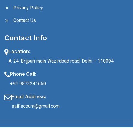
Privacy Policy
Contact Us
Contact Info
Location:
A-24, Brijpuri main Wazirabad road, Delhi – 110094
Phone Call:
+91 9873241660
Email Address:
saifiscount@gmail.com
© 2024 Saifi Count, All Rights Reserved.