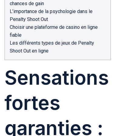
chances de gain
L’importance de la psychologie dans le
Penalty Shoot Out
Choisir une plateforme de casino en ligne
fiable
Les différents types de jeux de Penalty
Shoot Out en ligne
Sensations
fortes
garanties :