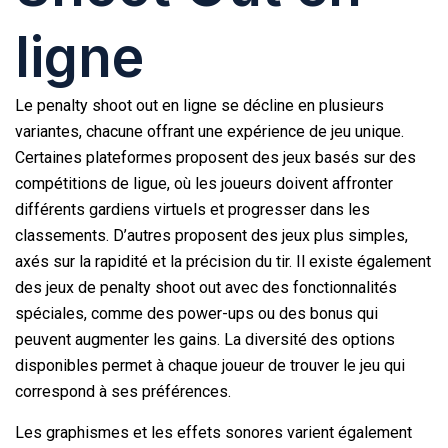
ligne
Le penalty shoot out en ligne se décline en plusieurs
variantes, chacune offrant une expérience de jeu unique.
Certaines plateformes proposent des jeux basés sur des
compétitions de ligue, où les joueurs doivent affronter
différents gardiens virtuels et progresser dans les
classements. D’autres proposent des jeux plus simples,
axés sur la rapidité et la précision du tir. Il existe également
des jeux de penalty shoot out avec des fonctionnalités
spéciales, comme des power-ups ou des bonus qui
peuvent augmenter les gains. La diversité des options
disponibles permet à chaque joueur de trouver le jeu qui
correspond à ses préférences.
Les graphismes et les effets sonores varient également