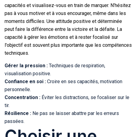
capacités et visualisez-vous en train de marquer. N’hésitez
pas à vous motiver et à vous encourager, même dans les
moments difficiles. Une attitude positive et déterminée
peut faire la différence entre la victoire et la défaite. La
capacité à gérer les émotions et à rester focalisé sur
l'objectif est souvent plus importante que les compétences
techniques.
Gérer la pression :
Techniques de respiration,
visualisation positive.
Confiance en soi :
Croire en ses capacités, motivation
personnelle.
Concentration :
Éviter les distractions, se focaliser sur le
tir.
Résilience :
Ne pas se laisser abattre par les erreurs
passées.
Choisir une