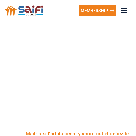
MEMBERSHIP
Maîtrisez l’art du
penalty shoot out et
défiez le destin dans
une séance de penalty
shootout explosive pour
des gains exponentiels.
Maîtrisez l’art du penalty shoot out et défiez le