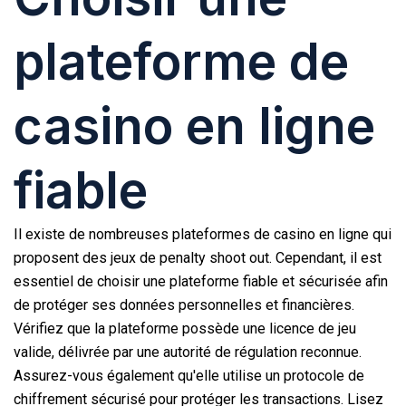
plateforme de
casino en ligne
fiable
Il existe de nombreuses plateformes de casino en ligne qui
proposent des jeux de penalty shoot out. Cependant, il est
essentiel de choisir une plateforme fiable et sécurisée afin
de protéger ses données personnelles et financières.
Vérifiez que la plateforme possède une licence de jeu
valide, délivrée par une autorité de régulation reconnue.
Assurez-vous également qu'elle utilise un protocole de
chiffrement sécurisé pour protéger les transactions. Lisez