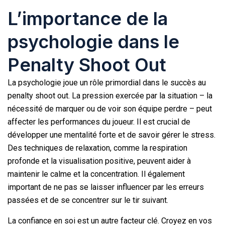
L’importance de la
psychologie dans le
Penalty Shoot Out
La psychologie joue un rôle primordial dans le succès au
penalty shoot out. La pression exercée par la situation – la
nécessité de marquer ou de voir son équipe perdre – peut
affecter les performances du joueur. Il est crucial de
développer une mentalité forte et de savoir gérer le stress.
Des techniques de relaxation, comme la respiration
profonde et la visualisation positive, peuvent aider à
maintenir le calme et la concentration. Il également
important de ne pas se laisser influencer par les erreurs
passées et de se concentrer sur le tir suivant.
La confiance en soi est un autre facteur clé. Croyez en vos