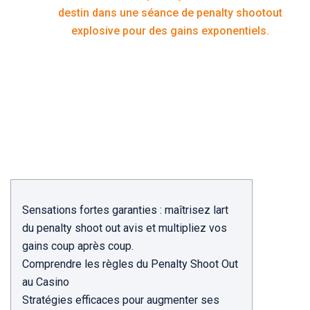
Home
destin dans une séance de penalty shootout
explosive pour des gains exponentiels.
Sensations fortes garanties : maîtrisez lart
du penalty shoot out avis et multipliez vos
gains coup après coup.
Comprendre les règles du Penalty Shoot Out
au Casino
Stratégies efficaces pour augmenter ses