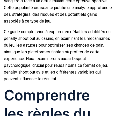
sang-froid face à un défi simulant cette épreuve sportive.
Cette popularité croissante justifie une analyse approfondie
des stratégies, des risques et des potentiels gains
associés à ce type de jeu.
Ce guide complet vise à explorer en détail les subtilités du
penalty shoot out au casino, en examinant les mécanismes
du jeu, les astuces pour optimiser ses chances de gain,
ainsi que les plateformes fiables où profiter de cette
expérience. Nous examinerons aussi l'aspect
psychologique, crucial pour réussir dans ce format de jeu,
penalty shoot out avis
et les différentes variables qui
peuvent influencer le résultat.
Comprendre
les règles du