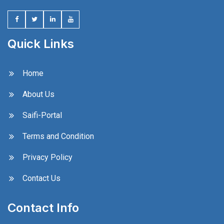
Quick Links
Home
About Us
Saifi-Portal
Terms and Condition
Privacy Policy
Contact Us
Contact Info