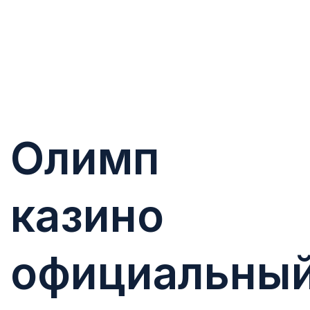
Олимп
казино
официальны