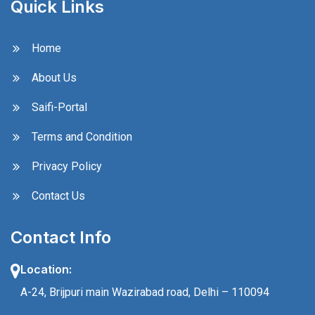
Quick Links
Home
About Us
Saifi-Portal
Terms and Condition
Privacy Policy
Contact Us
Contact Info
Location:
A-24, Brijpuri main Wazirabad road, Delhi – 110094