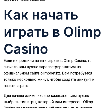
Как начать
играть в Olimp
Casino
Если вы решили начать играть в Olimp Casino, то
сначала вам нужно зарегистрироваться на
официальном сайте olimpbet.kz. Вам потребуется
только несколько минут, чтобы создать аккаунт и
начать играть.
Для начала
олимп казино казахстан
вам нужно
выбрать тип игры, который вам интересен. Olimp