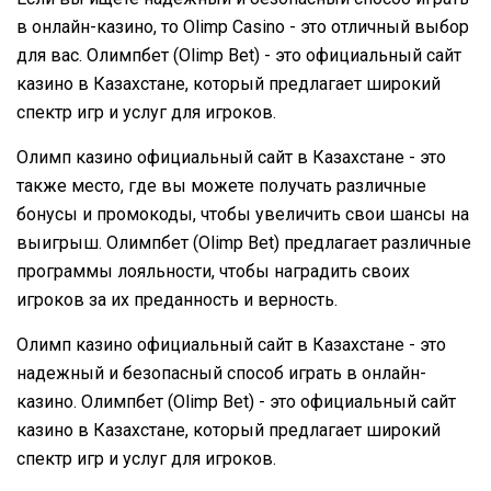
в онлайн-казино, то Olimp Casino - это отличный выбор
для вас. Олимпбет (Olimp Bet) - это официальный сайт
казино в Казахстане, который предлагает широкий
спектр игр и услуг для игроков.
Олимп казино официальный сайт в Казахстане - это
также место, где вы можете получать различные
бонусы и промокоды, чтобы увеличить свои шансы на
выигрыш. Олимпбет (Olimp Bet) предлагает различные
программы лояльности, чтобы наградить своих
игроков за их преданность и верность.
Олимп казино официальный сайт в Казахстане - это
надежный и безопасный способ играть в онлайн-
казино. Олимпбет (Olimp Bet) - это официальный сайт
казино в Казахстане, который предлагает широкий
спектр игр и услуг для игроков.