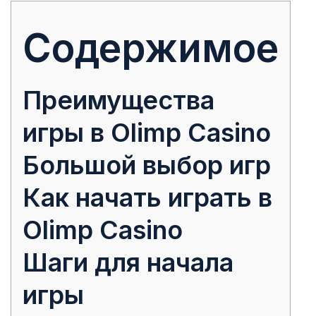
Содержимое
Преимущества
игры в Olimp Casino
Большой выбор игр
Как начать играть в
Olimp Casino
Шаги для начала
игры