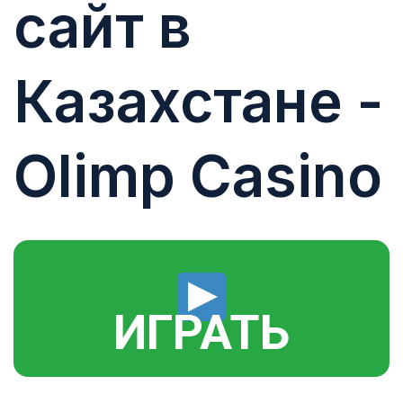
сайт в
Казахстане -
Olimp Casino
ИГРАТЬ