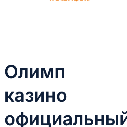
Олимп
казино
официальны