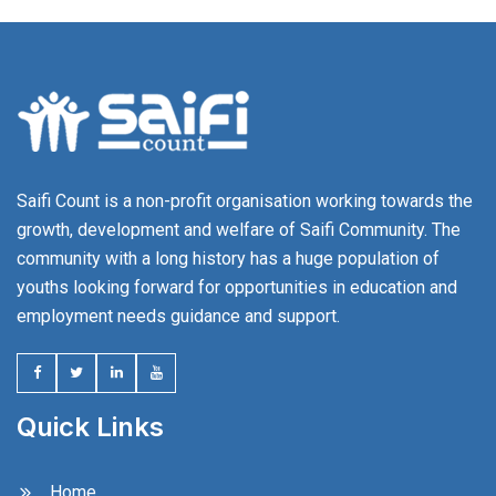
Saifi Count is a non-profit organisation working towards the
growth, development and welfare of Saifi Community. The
community with a long history has a huge population of
youths looking forward for opportunities in education and
employment needs guidance and support.
Quick Links
Home