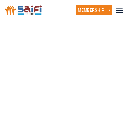
MEMBERSHIP
Olimp casino KZ үшін
ресми кіру беті — login
/ регистрация
қадамдық нұсқаулық
бүгін • Olimp Касино
бонус новичкам : 150