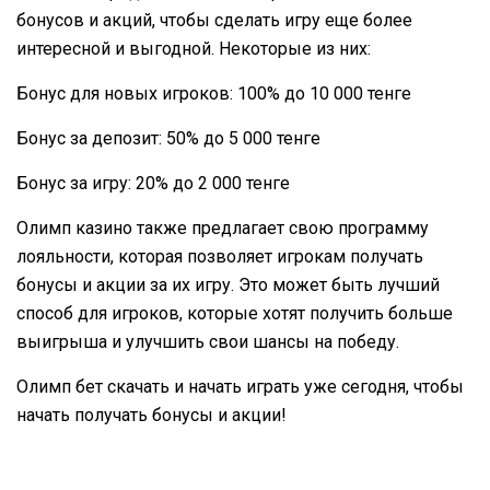
бонусов и акций, чтобы сделать игру еще более
интересной и выгодной. Некоторые из них:
Бонус для новых игроков: 100% до 10 000 тенге
Бонус за депозит: 50% до 5 000 тенге
Бонус за игру: 20% до 2 000 тенге
Олимп казино также предлагает свою программу
лояльности, которая позволяет игрокам получать
бонусы и акции за их игру. Это может быть лучший
способ для игроков, которые хотят получить больше
выигрыша и улучшить свои шансы на победу.
Олимп бет скачать и начать играть уже сегодня, чтобы
начать получать бонусы и акции!