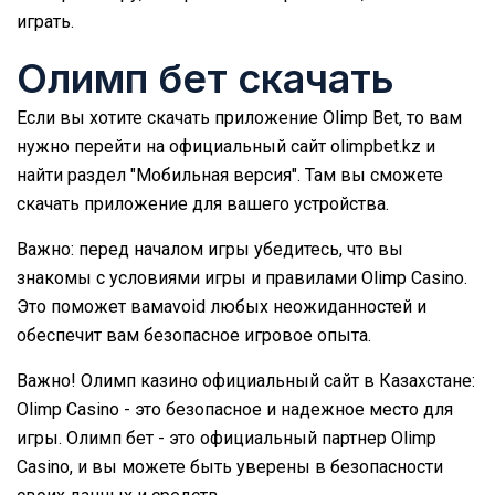
играть.
Олимп бет скачать
Если вы хотите скачать приложение Olimp Bet, то вам
нужно перейти на официальный сайт olimpbet.kz и
найти раздел "Мобильная версия". Там вы сможете
скачать приложение для вашего устройства.
Важно: перед началом игры убедитесь, что вы
знакомы с условиями игры и правилами Olimp Casino.
Это поможет вамavoid любых неожиданностей и
обеспечит вам безопасное игровое опыта.
Важно! Олимп казино официальный сайт в Казахстане:
Olimp Casino - это безопасное и надежное место для
игры. Олимп бет - это официальный партнер Olimp
Casino, и вы можете быть уверены в безопасности