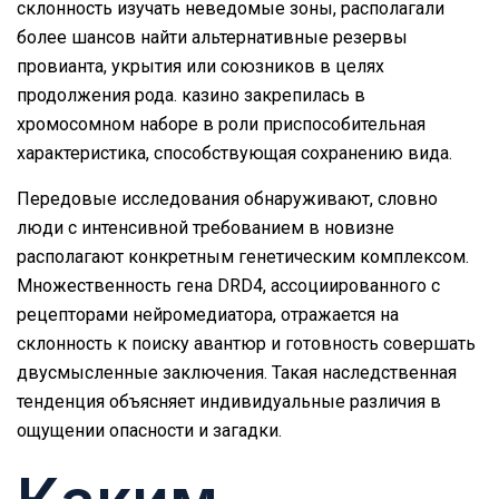
склонность изучать неведомые зоны, располагали
более шансов найти альтернативные резервы
провианта, укрытия или союзников в целях
продолжения рода. казино закрепилась в
хромосомном наборе в роли приспособительная
характеристика, способствующая сохранению вида.
Передовые исследования обнаруживают, словно
люди с интенсивной требованием в новизне
располагают конкретным генетическим комплексом.
Множественность гена DRD4, ассоциированного с
рецепторами нейромедиатора, отражается на
склонность к поиску авантюр и готовность совершать
двусмысленные заключения. Такая наследственная
тенденция объясняет индивидуальные различия в
ощущении опасности и загадки.