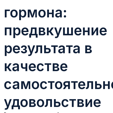
гормона:
предвкушение
результата в
качестве
самостоятельн
удовольствие