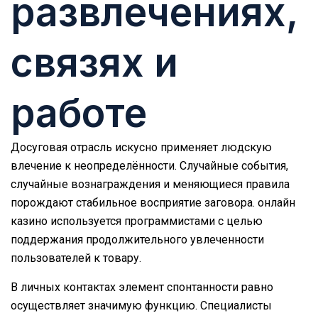
развлечениях,
связях и
работе
Досуговая отрасль искусно применяет людскую
влечение к неопределённости. Случайные события,
случайные вознаграждения и меняющиеся правила
порождают стабильное восприятие заговора. онлайн
казино используется программистами с целью
поддержания продолжительного увлеченности
пользователей к товару.
В личных контактах элемент спонтанности равно
осуществляет значимую функцию. Специалисты