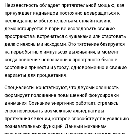
Неизвестность обладает притягательной мощью, кая
принуждает индивидов постоянно возвращаться к
неожиданным обстоятельствам. онлайн казино
демонстрируется в порыве исследовать свежие
пространства, встречаться с чужаками или стартовать
дела с неясными исходами. Это тяготение базируется
на первобытных импульсах выживания, в момент
когда освоение непознанных пространств было в
состоянии принести и угрозу, одновременно и свежие
варианты для процветания.
Специалисты констатируют, что двусмысленность
формирует положение повышенной фокусировки
внимания. Сознание энергично работает, стремясь
спрогнозировать возможные альтернативы
протекания явлений, которое способствует к усилению
познавательных функций. Данный механизм