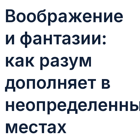
Воображение
и фантазии:
как разум
дополняет в
неопределенн
местах