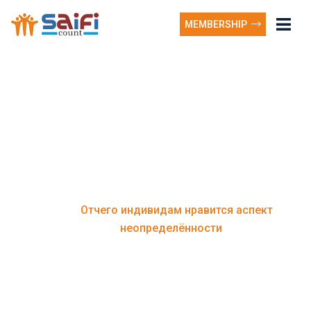
MEMBERSHIP
Отчего индивидам
нравится аспект
неопределённости
Отчего индивидам нравится аспект
Home
неопределённости