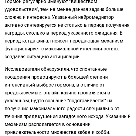
Гормон регулярно именуют "веществом
удовольствия", тем не менее данная задача больше
сложна и интересна. Указанный нейромедиатор
активно синтезируется не столько в период получения
награды, сколько в период указанного ожидания. В
период когда финал неясен, передающая механизм
функционирует с максимальной интенсивностью,
создавая ситуацию антиципации.
Исследователи обнаружили, что спонтанные
поощрения провоцируют в большей степени
интенсивный выброс гормона, в отличие от
предсказуемые. онлайн казино проявляется в
указанном, будто сознание "подстраивается" на
получение максимального радости специально от
течения предвкушения загадочного исхода. Указанный
механизм располагается в основании
привлекательности множества забав и хобби.