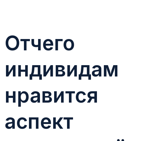
Отчего
индивидам
нравится
аспект