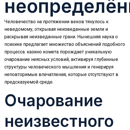
неопределён
Человечество на протяжении веков тянулось к
неведомому, открывая неизведанные земли и
раскрывая неизведанные грани. Нынешняя наука о
психике предлагает множество объяснений подобного
процесса.
казино комета
порождает уникальную
очарование неясных условий, активируя глубинные
структуры человеческого мышления и генерируя
неповторимые впечатления, которые отсутствуют в
предсказуемой среде.
Очарование
неизвестного