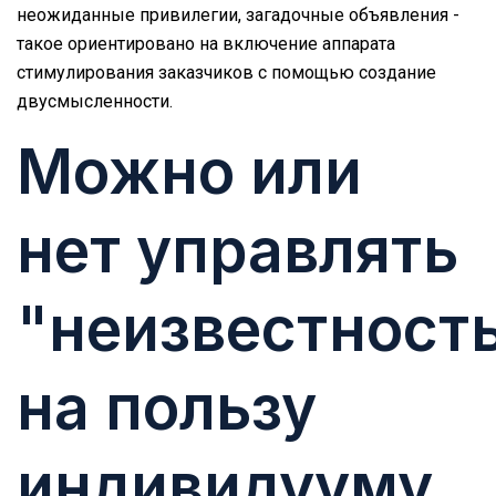
неожиданные привилегии, загадочные объявления -
такое ориентировано на включение аппарата
стимулирования заказчиков с помощью создание
двусмысленности.
Можно или
нет управлять
"неизвестност
на пользу
индивидууму