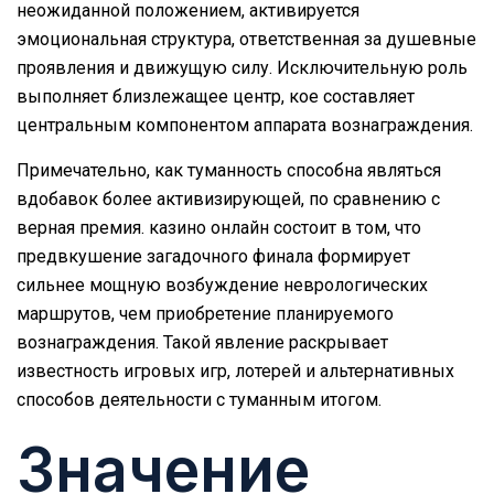
неожиданной положением, активируется
эмоциональная структура, ответственная за душевные
проявления и движущую силу. Исключительную роль
выполняет близлежащее центр, кое составляет
центральным компонентом аппарата вознаграждения.
Примечательно, как туманность способна являться
вдобавок более активизирующей, по сравнению с
верная премия. казино онлайн состоит в том, что
предвкушение загадочного финала формирует
сильнее мощную возбуждение неврологических
маршрутов, чем приобретение планируемого
вознаграждения. Такой явление раскрывает
известность игровых игр, лотерей и альтернативных
способов деятельности с туманным итогом.
Значение