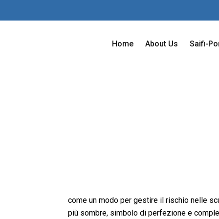
Home
About Us
Saifi-Po
play è visto
come un modo per gestire il rischio nelle sc
più sombre, simbolo di perfezione e complete