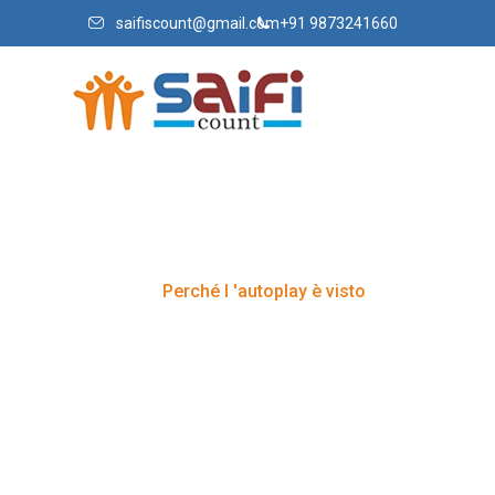
saifiscount@gmail.com
+91 9873241660
Perché l 'auto
Home
Perché l 'autoplay è visto