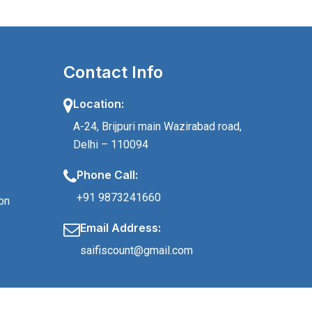
Contact Info
Location:
A-24, Brijpuri main Wazirabad road,
Delhi – 110094
Phone Call:
+91 9873241660
on
Email Address:
saifiscount@gmail.com