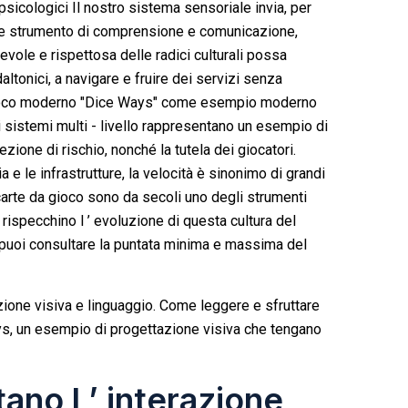
 psicologici Il nostro sistema sensoriale invia, per
me strumento di comprensione e comunicazione,
vole e rispettosa delle radici culturali possa
 daltonici, a navigare e fruire dei servizi senza
l gioco moderno "Dice Ways" come esempio moderno
i sistemi multi - livello rappresentano un esempio di
rcezione di rischio, nonché la tutela dei giocatori.
e le infrastrutture, la velocità è sinonimo di grandi
 carte da gioco sono da secoli uno degli strumenti
rispecchino l ’ evoluzione di questa cultura del
, puoi consultare la puntata minima e massima del
ezione visiva e linguaggio. Come leggere e sfruttare
ys, un esempio di progettazione visiva che tengano
tano l ’ interazione