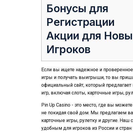
Бонусы для
Регистрации
Акции для Новы
Игроков
Если вы ищете надежное и проверенное
игры и получать выигрыши, то вы приш
официальный сайт, который предлагает 
игр, включая слоты, карточные игры, рул
Pin Up Casino - это место, где вы може
не покидая свой дом. Мы предлагаем ва
карточные игры, рулетку и другие. Наш с
удобным для игроков из России и стран 