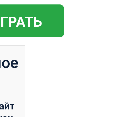
ГРАТЬ
ое
айт