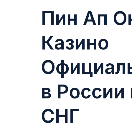
Пин Ап О
Казино
Официал
в России 
СНГ