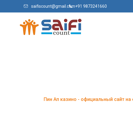
saifiscount@gmail.com
+91 9873241660
Пин Ап кази
сегодня
Home
Пин Ап казино - официальный сайт на