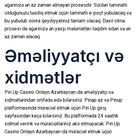
əgərinizə ən az zaman almayan prosesdir. Sizdən təminatlı
olduğunuzu təsdiq etmək üçün təminatlı e-poçt yubulacaq və
bu yubulub sonra qeydiyyatınız tamam olacaq. Daxil olma
prosesi da əgərinizə ən yaxşı məlumatları təqdim edən və ən
az zaman alacaq.
Əməliyyatçı və
xidmətlər
Pin Up Casino Onlayn Azərbaycan-da əməliyyatçı və
xidmətlərindən istifadə edə bilərsiniz. Pinap az və Pinup
platformasında müraciət etmək üçün Pin Up giriş
sayfasından keçə bilərsiniz. Bu platformada 24 saatlik
xidmət veririk və müraciətləriniz əks etməyəcək. Pin Up
Casino Onlayn Azərbaycan-da müraciət etmək üçün