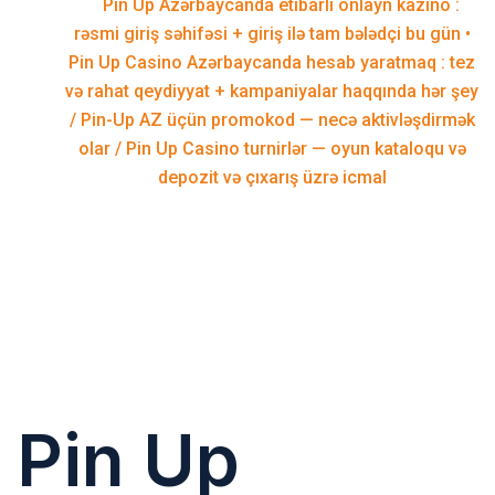
Pin Up Azərbaycanda etibarlı onlayn kazino :
rəsmi giriş səhifəsi + giriş ilə tam bələdçi bu gün •
Pin Up Casino Azərbaycanda hesab yaratmaq : tez
Home
və rahat qeydiyyat + kampaniyalar haqqında hər şey
/ Pin-Up AZ üçün promokod — necə aktivləşdirmək
olar / Pin Up Casino turnirlər — oyun kataloqu və
depozit və çıxarış üzrə icmal
Pin Up