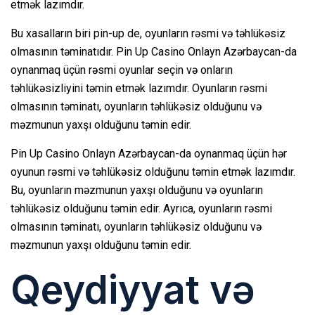
etmək lazımdır.
Bu xasalların biri
pin-up
de, oyunların rəsmi və təhlükəsiz
olmasının təminatıdır. Pin Up Casino Onlayn Azərbaycan-da
oynanmaq üçün rəsmi oyunlar seçin və onların
təhlükəsizliyini təmin etmək lazımdır. Oyunların rəsmi
olmasının təminatı, oyunların təhlükəsiz olduğunu və
məzmunun yaxşı olduğunu təmin edir.
Pin Up Casino Onlayn Azərbaycan-da oynanmaq üçün hər
oyunun rəsmi və təhlükəsiz olduğunu təmin etmək lazımdır.
Bu, oyunların məzmunun yaxşı olduğunu və oyunların
təhlükəsiz olduğunu təmin edir. Ayrıca, oyunların rəsmi
olmasının təminatı, oyunların təhlükəsiz olduğunu və
məzmunun yaxşı olduğunu təmin edir.
Qeydiyyat və